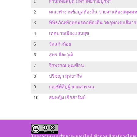
1
สำนักหอสมุด มหาวิทยาลัยบูรพา
2
คณะทำงานข้อมูลท้องถิ่น ข่ายงานห้องสมุดมห
3
พิพิธภัณฑ์อุทกมรดกท้องถิ่น วัดอุทกเขปสีมา
4
เทศบาลเมืองแสนสุข
5
วัดแก้วน้อย
6
สุพร ลีละวุฒิ
7
จิรพรรณ พุฒซ้อน
8
ปริชญา มุทธากิจ
9
กุญช์พิสิฎฐ์ นาคสุวรรณ
10
สมหญิง เจียสารัมย์
โครงการระบบสื่อสาระออนไลน์เพื่อการเรียนรู้ทางไกลเ