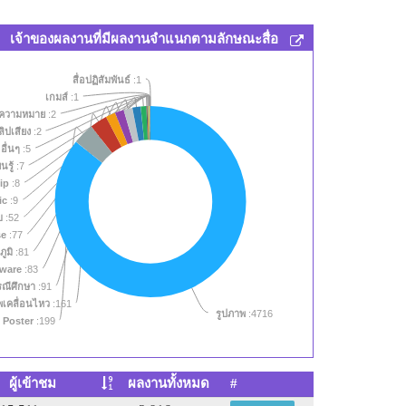
เจ้าของผลงานที่มีผลงานจำแนกตามลักษณะสื่อ
สื่อปฏิสัมพันธ์
:1
เกมส์
:1
ม ความหมาย
:2
ลิปเสียง
:2
อื่นๆ
:5
เทคโนโลยี
:3332
นรู้
:7
ip
:8
ic
:9
บ
:52
se
:77
ภูมิ
:81
tware
:83
รณีศึกษา
:91
เคลื่อนไหว
:161
รูปภาพ
:4716
Poster
:199
ผู้เข้าชม
ผลงานทั้งหมด
#