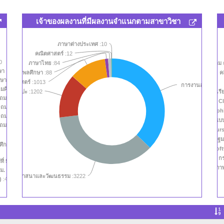
เจ้าของผลงานที่มีผลงานจำแนกตามสาขาวิชา
ภาษาต่างประเทศ
:10
คณิตศาสตร์
:12
0
ภาษาไทย
:84
คำศัพท์ คำนิยา
ษา
:0
ขศึกษาและพลศึกษา
:88
ค
กษาตามอัธยาศัย
:4806
วิทยาศาสตร์
:1013
การงานอาชีพและ
ศึกษาปีที่ 5 (ป. 5)
:4766
ศิลปะ
:1202
คลิปการเรีย
มศึกษาปีที่ 6 (ป. 6)
:4766
VDO Cl
ถมศึกษาปีที่ 4 (ป. 4)
:4765
Infograph
ถมศึกษาปีที่ 1 (ป. 1)
:4728
รูปภาพและการออกแบ
มศึกษาปีที่ 2 (ป. 2)
:4728
Full Cour
ข้อมูลปฐม
กษาปีที่ 3 (ป. 3)
:4728
Sof
ก
ี่ 5 (ม. 5)
:4717
ภาพ
(ม. 6)
:4717
คมศึกษา ศาสนาและวัฒนธรรม
:3222
.)
:4717