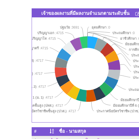
เจ้าของผลงานที่มีผลงานจำแนกตามระดับชั้น
ปฐมวัย
:3691
อุดมศึกษา
:0
ปริญญาเอก
:4715
ประถมศึกษา
:0
ปริญญาโท
:4715
อาชีวศึกษา
:
มัธยมศึก
สุ
ปริญญาตรี
:4715
การศึ
ประถม
มัธยมศึกษาปีที่ 4 (ม. 4)
ประถ
:4717
ประ
ประ
มัธยมศึกษาปีที่ 3 (ม. 3)
:4717
ประถ
มัธยมศึกษาปีที่ 2 (ม. 2)
:4717
ประถมศึ
มัธยมศึกษาปีที่ 1 (ม. 1)
:4717
มัธยมศึกษาปีท
ระกาศนียบัตรครูเทคนิคชั้นสูง (ปทส.)
มัธยมศึกษาปีที่ 6 
:4717
สัง
ประกาศนียบัตรวิชาชีพชั้นสูง (ปวส.)
:4717
ประกาศนียบัตรวิชาชีพ (ปวช
#
ชื่อ - นามสกุล