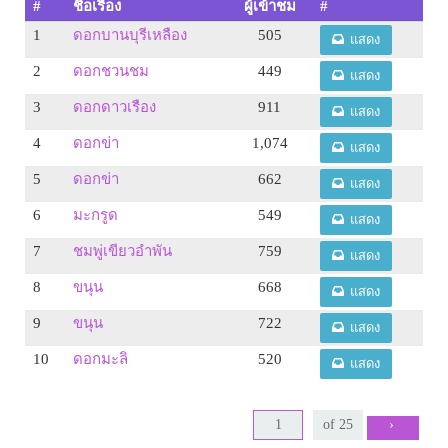
#
ชื่อเรื่อง
ผู้เข้าชม
#
1
ดอกบานบุรีเหลือง
505
แสดง
2
ดอกชวนชม
449
แสดง
3
ดอกดาวเรือง
911
แสดง
4
ดอกข่า
1,074
แสดง
5
ดอกข่า
662
แสดง
6
มะกรูด
549
แสดง
7
ชมพู่เขียวอำพัน
759
แสดง
8
ขนุน
668
แสดง
9
ขนุน
722
แสดง
10
ดอกมะลิ
520
แสดง
›