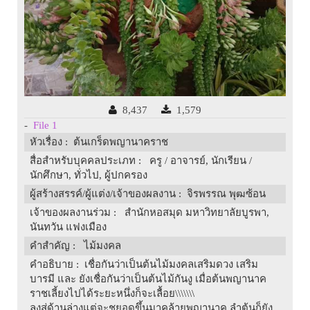
8,437
1,579
-
File 1
หัวเรื่อง
: ต้นเกร็ดพญานาคราช
สื่อสำหรับบุคคลประเภท
: ครู / อาจารย์, นักเรียน /
นักศึกษา, ทั่วไป, ผู้ปกครอง
ผู้สร้างสรรค์/ผู้แต่ง/เจ้าของผลงาน
: จิรพรรณ พุฒซ้อน
เจ้าของผลงานร่วม
: สำนักหอสมุด มหาวิทยาลัยบูรพา,
นันทวัน แฟงเมือง
คำสำคัญ
: ไม้มงคล
คำอธิบาย
: เชื่อกันว่าเป็นต้นไม้มงคลเสริมดวง เสริม
บารมี และ ยังเชื่อกันว่าเป็นต้นไม้กันงู เมื่อต้นพญานาค
ราชเลี้ยงไปได้ระยะหนึ่งก็จะเลื้อย\\\\\\\
ลงสู่ด้านล่างแต่จะชูยอดขึ้นมาคล้ายพญานาค ลำต้นก็ยัง