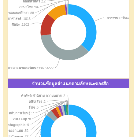
คณิตศาสตร์
:12
ภาษาไทย
:84
ุขศึกษาและพลศึกษา
:88
การงานอาชีพและเท
วิทยาศาสตร์
:1013
ศิลปะ
:1202
งคมศึกษา ศาสนาและวัฒนธรรม
:3222
จำนวนข้อมูลจำแนกตามลักษณะของสื่อ
คำศัพท์ คำนิยาม ความหมาย
:2
คลิปเสียง
:2
อื่นๆ
:5
คลิปการเรียนรู้
:7
VDO Clip
:8
Infographic
:9
และการออกแบบ
:52
Full Course
:77