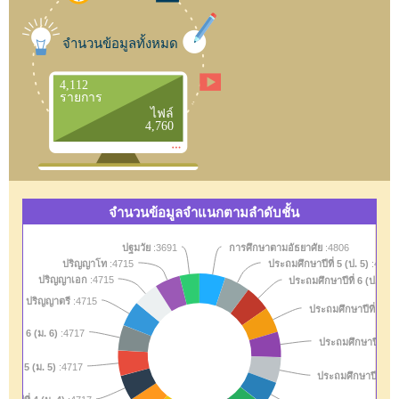
จำนวนข้อมูลทั้งหมด
4,112
รายการ
ไฟล์
4,760
สื่อปฏิสัมพันธ์
ใบงาน
Unit of Study
หนังสือ
เกมส์
:1
:1
:1
:1
:1
จำนวนข้อมูลจำแนกตามลำดับชั้น
ปฐมวัย
:3691
การศึกษาตามอัธยาศัย
:4806
ประถมศึกษาปีที่ 5 (ป. 5)
ปริญญาโท
:4715
:4766
ประถมศึกษาปีที่ 6 (ป. 6)
ปริญญาเอก
:4715
:
ปริญญาตรี
:4715
ประถมศึกษาปีที่ 4 (ป.
าปีที่ 6 (ม. 6)
:4717
ประถมศึกษาปีที่ 1 (
าปีที่ 5 (ม. 5)
:4717
ประถมศึกษาปีที่ 2 (