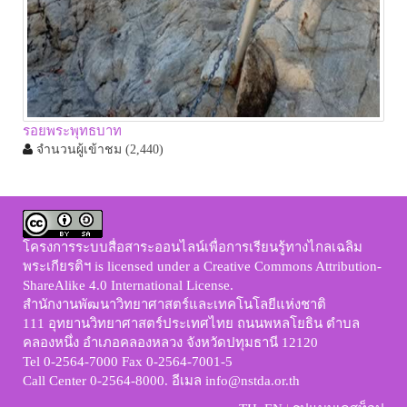
รอยพระพุทธบาท
จำนวนผู้เข้าชม
(2,440)
โครงการระบบสื่อสาระออนไลน์เพื่อการเรียนรู้ทางไกลเฉลิม
พระเกียรติฯ
is licensed under a
Creative Commons Attribution-
ShareAlike 4.0 International License
.
สำนักงานพัฒนาวิทยาศาสตร์และเทคโนโลยีแห่งชาติ
111 อุทยานวิทยาศาสตร์ประเทศไทย ถนนพหลโยธิน ตำบล
คลองหนึ่ง อำเภอคลองหลวง จังหวัดปทุมธานี 12120
Tel 0-2564-7000 Fax 0-2564-7001-5
Call Center 0-2564-8000. อีเมล info@nstda.or.th