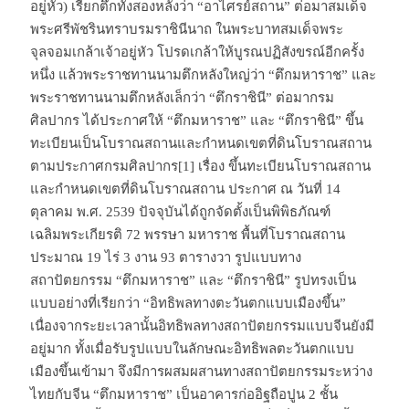
อยู่หัว) เรียกตึกทั้งสองหลังว่า “อาไศรย์สถาน” ต่อมาสมเด็จ
พระศรีพัชรินทราบรมราชินีนาถ ในพระบาทสมเด็จพระ
จุลจอมเกล้าเจ้าอยู่หัว โปรดเกล้าให้บูรณปฏิสังขรณ์อีกครั้ง
หนึ่ง แล้วพระราชทานนามตึกหลังใหญ่ว่า “ตึกมหาราช” และ
พระราชทานนามตึกหลังเล็กว่า “ตึกราชินี” ต่อมากรม
ศิลปากร ได้ประกาศให้ “ตึกมหาราช” และ “ตึกราชินี” ขึ้น
ทะเบียนเป็นโบราณสถานและกำหนดเขตที่ดินโบราณสถาน
ตามประกาศกรมศิลปากร[1] เรื่อง ขึ้นทะเบียนโบราณสถาน
และกำหนดเขตที่ดินโบราณสถาน ประกาศ ณ วันที่ 14
ตุลาคม พ.ศ. 2539 ปัจจุบันได้ถูกจัดตั้งเป็นพิพิธภัณฑ์
เฉลิมพระเกียรติ 72 พรรษา มหาราช พื้นที่โบราณสถาน
ประมาณ 19 ไร่ 3 งาน 93 ตารางวา รูปแบบทาง
สถาปัตยกรรม “ตึกมหาราช” และ “ตึกราชินี” รูปทรงเป็น
แบบอย่างที่เรียกว่า “อิทธิพลทางตะวันตกแบบเมืองขึ้น”
เนื่องจากระยะเวลานั้นอิทธิพลทางสถาปัตยกรรมแบบจีนยังมี
อยู่มาก ทั้งเมื่อรับรูปแบบในลักษณะอิทธิพลตะวันตกแบบ
เมืองขึ้นเข้ามา จึงมีการผสมผสานทางสถาปัตยกรรมระหว่าง
ไทยกับจีน “ตึกมหาราช” เป็นอาคารก่ออิฐถือปูน 2 ชั้น