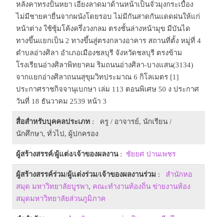
หลังคาทรงปั้นหยา เอียงลาดมาด้านหน้าเป็นจั่วมุงกระเบื้อง
ไม่มีชายคายื่นจากผนังโดยรอบ ไม่มีกันสาดกันแดดฝนให้แก่
หน้าต่าง ใช้ซุ้มโค้งครึ่งวงกลม ตรงชั้นล่างหน้ามุข มีบันได
ทางขึ้นแยกเป็น 2 ทางขึ้นสู่ตรงกลางอาคาร สถานที่ตั้ง หมู่ที่ 4
ตำบลอ่างศิลา อำเภอเมืองชลบุรี จังหวัดชลบุรี ตรงข้าม
โรงเรียนอ่างศิลาพิทยาคม ริมถนนอ่างศิลา-บางแสน(3134)
จากแยกอ่างศิลาถนนสุขุมวิทประมาณ 6 กิโลเมตร [1]
ประกาศราชกิจจานุเบกษา เล่ม 113 ตอนพิเศษ 50 ง ประกาศ
วันที่ 18 ธันวาคม 2539 หน้า 3
สื่อสำหรับบุคคลประเภท
: ครู / อาจารย์, นักเรียน /
นักศึกษา, ทั่วไป, ผู้ปกครอง
ผู้สร้างสรรค์/ผู้แต่ง/เจ้าของผลงาน
:
ชัยยศ ปานเพชร
ผู้สร้างสรรค์ร่วม/ผู้แต่งร่วม/เจ้าของผลงานร่วม
:
สำนักหอ
สมุด มหาวิทยาลัยบูรพา
,
คณะทำงานท้องถิ่น ข่ายงานห้อง
สมุดมหาวิทยาลัยส่วนภูมิภาค