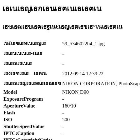
เธเนเธญเธกเธนเธฅเนเธเธฅเน
เธฃเธฒเธขเธฅเธฐเน€เธญเธตเธขเธ”เนเธเธฅเน
เน€เธฃเธทเนเธญเธ
59_5346022b4_1.jpg
เธเธนเนเนเธ•เนเธ
-
เธเธณเธเนเธ
-
เธงเธฑเธเธ—เธตเน
2012:09:14 12:39:22
เธเธณเธญเธเธดเธเธฒเธข
NIKON CORPORATION, PhotoScap
Model
NIKON D90
ExposureProgram
-
ApertureValue
160/10
Flash
-
ISO
500
ShutterSpeedValue
-
IPTC:Caption
-