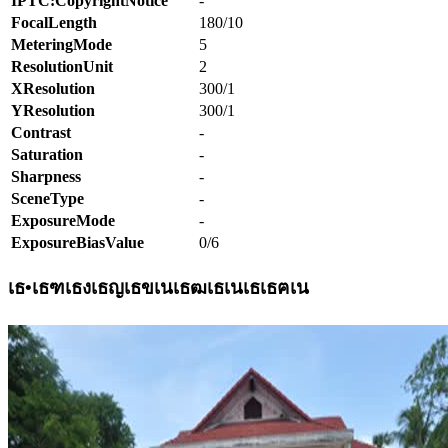
IPTC:CopyrightNotice
-
FocalLength
180/10
MeteringMode
5
ResolutionUnit
2
XResolution
300/1
YResolution
300/1
Contrast
-
Saturation
-
Sharpness
-
SceneType
-
ExposureMode
-
ExposureBiasValue
0/6
เธ•เธฑเธงเธญเธขเนเธฒเธเนเธเธฅเน