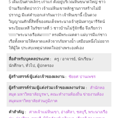
5 เดิมเป็นศาลเล็กๆ เก่าแก่ ตั้งอยู่บริเวณหินขนาดใหญ่ ชาว
บ้านเรียกติดปากว่า เจ้าแม่หินเขาหลักฐานการสร้างไม่มี
ปรากฏ มีแต่คำบอกเล่ากันมาว่า เจ้าหินเขานี้ เป็นดวง
วิญญาณศักดิ์สิทธิ์ของสมเด็จพระนางเจ้าสุนันทากุมารีรัตน์
พระปิยมเหสี ในรัชกาลที่ 5 ชาวบ้านไม่รู้จักชื่อ จึงเรียกว่า
\\\\\\\"พระนางเรือล่ม\\\\\\\" ทรงมีพระเมตตา แผ่บารมีแก่ชาว
เรือทั้งหลายให้คลาดแคล้วจากภัยทางน้ำ เสมือนหนึ่งไม่อยาก
ให้ผู้ใด ประสบเหตุน่าสลดใจอย่างพระองค์เอง
สื่อสำหรับบุคคลประเภท
: ครู / อาจารย์, นักเรียน /
นักศึกษา, ทั่วไป, ผู้ปกครอง
ผู้สร้างสรรค์/ผู้แต่ง/เจ้าของผลงาน
:
ชัยยศ ปานเพชร
ผู้สร้างสรรค์ร่วม/ผู้แต่งร่วม/เจ้าของผลงานร่วม
:
สำนักหอ
สมุด มหาวิทยาลัยบูรพา
,
คณะทำงานท้องถิ่น ข่ายงานห้อง
สมุดมหาวิทยาลัยส่วนภูมิภาค
คำสำคัญ
:
ศาลเจ้าแม่หินเขา, อ่างศิลา, ชลบุรี
,
พระนางเรือ