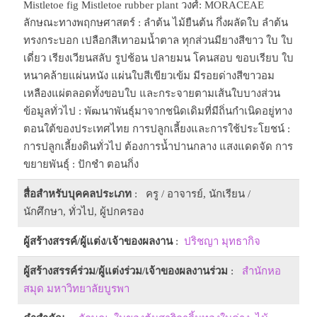
Mistletoe fig Mistletoe rubber plant วงศ์: MORACEAE
ลักษณะทางพฤกษศาสตร์ : ลำต้น ไม้ยืนต้น กึ่งผลัดใบ ลำต้น
ทรงกระบอก เปลือกสีเทาอมน้ำตาล ทุกส่วนมียางสีขาว ใบ ใบ
เดี่ยว เรียงเวียนสลับ รูปช้อน ปลายมน โคนสอบ ขอบเรียบ ใบ
หนาคล้ายแผ่นหนัง แผ่นใบสีเขียวเข้ม มีรอยด่างสีขาวอม
เหลืองแผ่ตลอดทั้งขอบใบ และกระจายตามเส้นใบบางส่วน
ข้อมูลทั่วไป : พัฒนาพันธุ์มาจากชนิดเดิมที่มีถิ่นกำเนิดอยู่ทาง
ตอนใต้ของประเทศไทย การปลูกเลี้ยงและการใช้ประโยชน์ :
การปลูกเลี้ยงดินทั่วไป ต้องการน้ำปานกลาง แสงแดดจัด การ
ขยายพันธุ์ : ปักชำ ตอนกิ่ง
สื่อสำหรับบุคคลประเภท
: ครู / อาจารย์, นักเรียน /
นักศึกษา, ทั่วไป, ผู้ปกครอง
ผู้สร้างสรรค์/ผู้แต่ง/เจ้าของผลงาน
:
ปริชญา มุทธากิจ
ผู้สร้างสรรค์ร่วม/ผู้แต่งร่วม/เจ้าของผลงานร่วม
:
สำนักหอ
สมุด มหาวิทยาลัยบูรพา