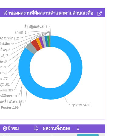
เจ้าของผลงานที่มีผลงานจำแนกตามลักษณะสื่อ
สื่อปฏิสัมพันธ์
:1
เกมส์
:1
ม ความหมาย
:2
ลิปเสียง
:2
อื่นๆ
:5
เทคโนโลยี
:3332
นรู้
:7
ip
:8
ic
:9
บ
:52
se
:77
ภูมิ
:81
tware
:83
รณีศึกษา
:91
เคลื่อนไหว
:161
รูปภาพ
:4716
Poster
:199
ผู้เข้าชม
ผลงานทั้งหมด
#