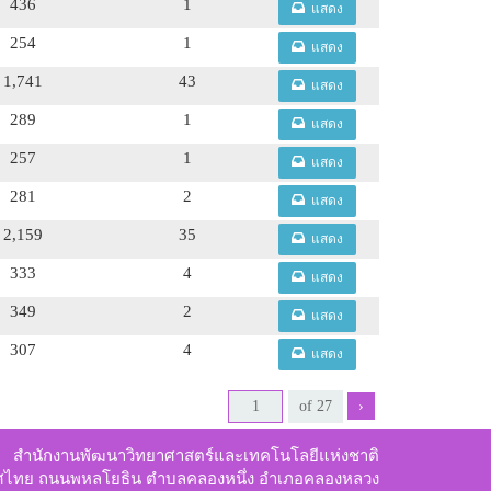
436
1
แสดง
254
1
แสดง
1,741
43
แสดง
289
1
แสดง
257
1
แสดง
281
2
แสดง
2,159
35
แสดง
333
4
แสดง
349
2
แสดง
307
4
แสดง
›
สำนักงานพัฒนาวิทยาศาสตร์และเทคโนโลยีแห่งชาติ
ทศไทย ถนนพหลโยธิน ตำบลคลองหนึ่ง อำเภอคลองหลวง