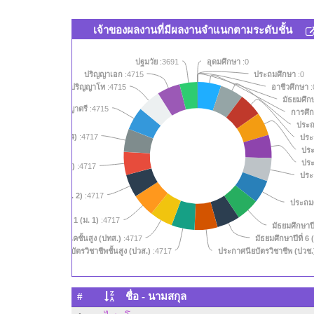
เจ้าของผลงานที่มีผลงานจำแนกตามระดับชั้น
ปฐมวัย
:3691
อุดมศึกษา
:0
ปริญญาเอก
:4715
ประถมศึกษา
:0
ปริญญาโท
:4715
อาชีวศึกษา
:
มัธยมศึก
สุ
ปริญญาตรี
:4715
การศึ
ประถม
มัธยมศึกษาปีที่ 4 (ม. 4)
ประถ
:4717
ประ
ประ
มัธยมศึกษาปีที่ 3 (ม. 3)
:4717
ประถ
มัธยมศึกษาปีที่ 2 (ม. 2)
:4717
ประถมศึ
มัธยมศึกษาปีที่ 1 (ม. 1)
:4717
มัธยมศึกษาปีท
ระกาศนียบัตรครูเทคนิคชั้นสูง (ปทส.)
มัธยมศึกษาปีที่ 6 
:4717
สัง
ประกาศนียบัตรวิชาชีพชั้นสูง (ปวส.)
:4717
ประกาศนียบัตรวิชาชีพ (ปวช
#
ชื่อ - นามสกุล