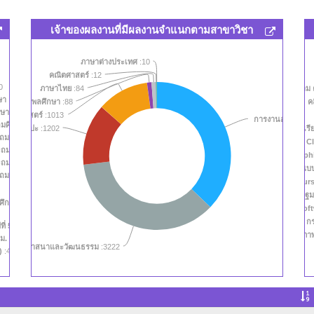
เจ้าของผลงานที่มีผลงานจำแนกตามสาขาวิชา
ภาษาต่างประเทศ
:10
คณิตศาสตร์
:12
0
ภาษาไทย
:84
คำศัพท์ คำนิยา
ษา
:0
ขศึกษาและพลศึกษา
:88
ค
กษาตามอัธยาศัย
:4806
วิทยาศาสตร์
:1013
การงานอาชีพและ
ศึกษาปีที่ 5 (ป. 5)
:4766
ศิลปะ
:1202
คลิปการเรีย
มศึกษาปีที่ 6 (ป. 6)
:4766
VDO Cl
ถมศึกษาปีที่ 4 (ป. 4)
:4765
Infograph
ถมศึกษาปีที่ 1 (ป. 1)
:4728
รูปภาพและการออกแบ
มศึกษาปีที่ 2 (ป. 2)
:4728
Full Cour
ข้อมูลปฐม
กษาปีที่ 3 (ป. 3)
:4728
Sof
ก
ี่ 5 (ม. 5)
:4717
ภาพ
(ม. 6)
:4717
คมศึกษา ศาสนาและวัฒนธรรม
:3222
.)
:4717