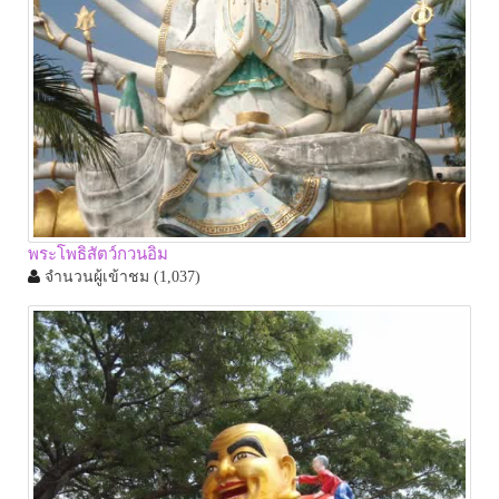
พระโพธิสัตว์กวนอิม
จำนวนผู้เข้าชม
(1,037)