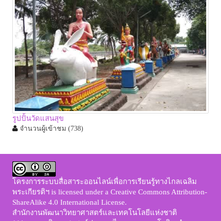
รูปปั้นวัดแสนสุข
จำนวนผู้เข้าชม
(738)
โครงการระบบสื่อสาระออนไลน์เพื่อการเรียนรู้ทางไกลเฉลิม
พระเกียรติฯ
is licensed under a
Creative Commons Attribution-
ShareAlike 4.0 International License
.
สำนักงานพัฒนาวิทยาศาสตร์และเทคโนโลยีแห่งชาติ