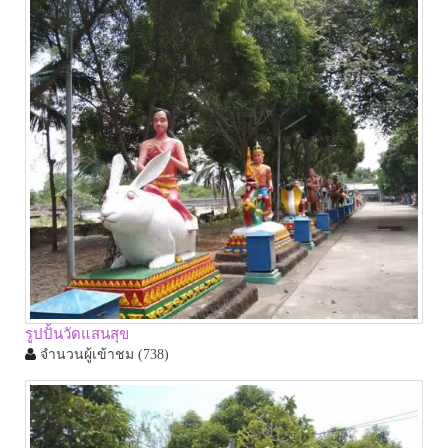
รูปปั้นวัดแสนสุข
จำนวนผู้เข้าชม
(738)