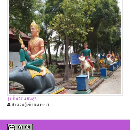
รูปปั้นวัดแสนสุข
จำนวนผู้เข้าชม
(637)