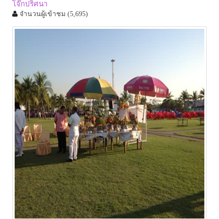
โจ๊กปริศนา
จำนวนผู้เข้าชม
(5,695)