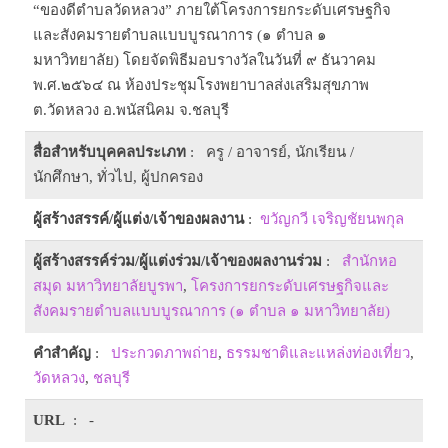
“ของดีตำบลวัดหลวง” ภายใต้โครงการยกระดับเศรษฐกิจ
และสังคมรายตำบลแบบบูรณาการ (๑ ตำบล ๑
มหาวิทยาลัย) โดยจัดพิธีมอบรางวัลในวันที่ ๙ ธันวาคม
พ.ศ.๒๕๖๔ ณ ห้องประชุมโรงพยาบาลส่งเสริมสุขภาพ
ต.วัดหลวง อ.พนัสนิคม จ.ชลบุรี
สื่อสำหรับบุคคลประเภท
: ครู / อาจารย์, นักเรียน /
นักศึกษา, ทั่วไป, ผู้ปกครอง
ผู้สร้างสรรค์/ผู้แต่ง/เจ้าของผลงาน
:
ขวัญกวี เจริญชัยนพกุล
ผู้สร้างสรรค์ร่วม/ผู้แต่งร่วม/เจ้าของผลงานร่วม
:
สำนักหอ
สมุด มหาวิทยาลัยบูรพา
,
โครงการยกระดับเศรษฐกิจและ
สังคมรายตำบลแบบบูรณาการ (๑ ตำบล ๑ มหาวิทยาลัย)
คำสำคัญ
:
ประกวดภาพถ่าย
,
ธรรมชาติและแหล่งท่องเที่ยว
,
วัดหลวง
,
ชลบุรี
URL
: -