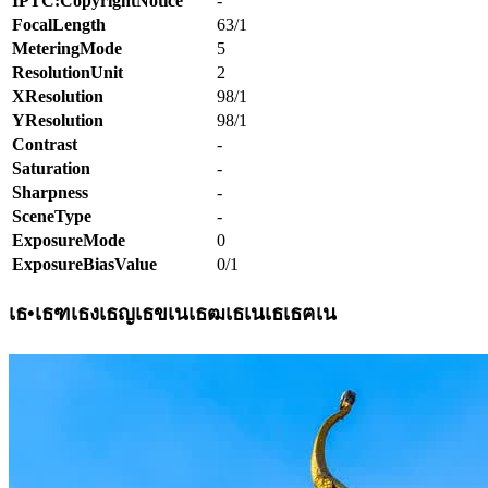
IPTC:CopyrightNotice
-
FocalLength
63/1
MeteringMode
5
ResolutionUnit
2
XResolution
98/1
YResolution
98/1
Contrast
-
Saturation
-
Sharpness
-
SceneType
-
ExposureMode
0
ExposureBiasValue
0/1
เธ•เธฑเธงเธญเธขเนเธฒเธเนเธเธฅเน