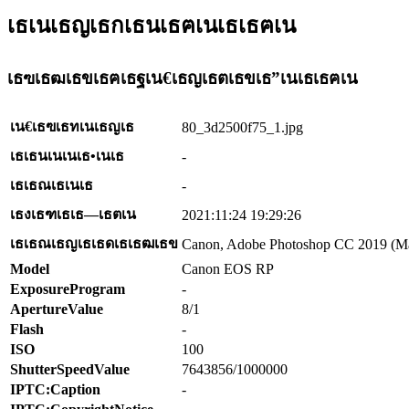
เธเนเธญเธกเธนเธฅเนเธเธฅเน
เธฃเธฒเธขเธฅเธฐเน€เธญเธตเธขเธ”เนเธเธฅเน
เน€เธฃเธทเนเธญเธ
80_3d2500f75_1.jpg
เธเธนเนเนเธ•เนเธ
-
เธเธณเธเนเธ
-
เธงเธฑเธเธ—เธตเน
2021:11:24 19:29:26
เธเธณเธญเธเธดเธเธฒเธข
Canon, Adobe Photoshop CC 2019 (Ma
Model
Canon EOS RP
ExposureProgram
-
ApertureValue
8/1
Flash
-
ISO
100
ShutterSpeedValue
7643856/1000000
IPTC:Caption
-