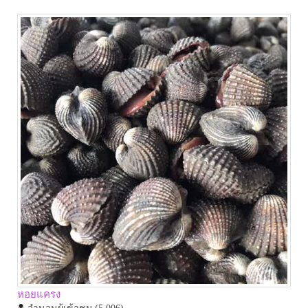
หอยแครง