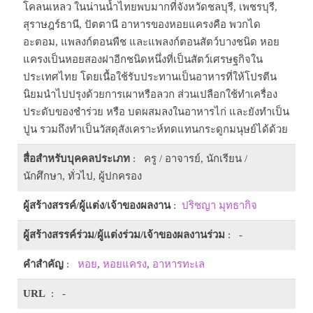
โคลนเหลว ในน่านน้ำไทยพบมากที่จังหวัดชลบุรี, เพชรบุรี,
สุราษฎร์ธานี, ปัตตานี อาหารของหอยแครงคือ พวกได
อะตอม, แพลงก์ตอนพืช และแพลงก์ตอนสัตว์บางชนิด หอย
แครงเป็นหอยสองฝาอีกชนิดหนึ่งที่เป็นสัตว์เศรษฐกิจใน
ประเทศไทย โดยเนื้อใช้รับประทานเป็นอาหารที่ให้โปรตีน
นิยมนำไปปรุงด้วยการเผาหรือลวก ส่วนเปลือกใช้ทำเครื่อง
ประดับของชำร่วย หรือ บดผสมลงในอาหารไก่ และยังทำเป็น
ปูน รวมถึงทำเป็นวัสดุสังเคราะห์ทดแทนกระดูกมนุษย์ได้ด้วย
สื่อสำหรับบุคคลประเภท
: ครู / อาจารย์, นักเรียน /
นักศึกษา, ทั่วไป, ผู้ปกครอง
ผู้สร้างสรรค์/ผู้แต่ง/เจ้าของผลงาน
:
ปริชญา มุทธากิจ
ผู้สร้างสรรค์ร่วม/ผู้แต่งร่วม/เจ้าของผลงานร่วม
: -
คำสำคัญ
:
หอย
,
หอยแครง
,
อาหารทะเล
URL
: -