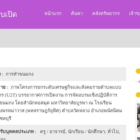
บเปิด
หน้าแรก
ค้นหา
คลังทรัพยากร
เจ้า
ง
: การทำขนมกง
- 
บาย
: ภาพโครงการยกระดับเศรษฐกิจและสังคมรายตำบลแบบ
ร (U2T) บรรยากาศการเปิดงาน การจัดอบรมเชิงปฏิบัติการ
ขนมกง โดยสำนักหอสมุด มหาวิทยาลัยบูรพา ณ โรงเรียน
งพรหมาวาส (พหลราษฎร์อุทิศ) ตำบลวัดหลวง อำเภอพนัสนิคม
ชลบุรี
หรับบุคคลประเภท
: ครู / อาจารย์, นักเรียน / นักศึกษา, ทั่วไป,
รอง