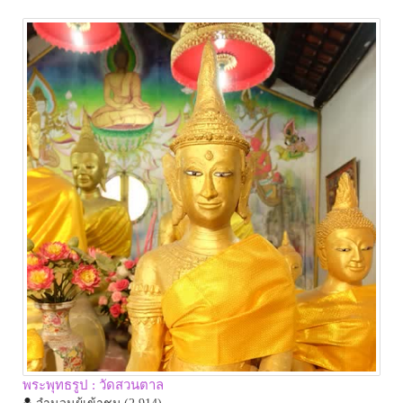
พระพุทธรูป : วัดสวนตาล