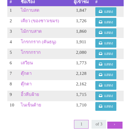
#
ชื่อเรื่อง
ผู้เข้าชม
#
1
ไม้กาบสด
1,847
แสดง
2
เคียว (ของชาวเขมร)
1,726
แสดง
3
ไม้กาบสาด
1,860
แสดง
4
โกรกกราก (คันธนู)
1,911
แสดง
5
โกรกกราก
2,080
แสดง
6
เสวียน
1,773
แสดง
7
ตุ๊กตา
2,128
แสดง
8
ตุ๊กตา
2,162
แสดง
9
อิ้วหีบฝ้าย
1,715
แสดง
10
ไนเข็นด้าย
1,710
แสดง
›