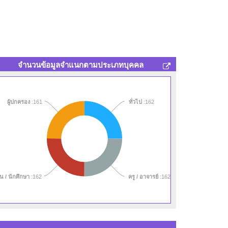
จำนวนข้อมูลจำแนกตามประเภทบุคคล
ทั่วไป
ผู้ปกครอง
:161
:162
คชั้นสูง (ปทส.)
:162
นสูง (ปวส.)
:162
วช.)
:162
ยน / นักศึกษา
:162
ครู / อาจารย์
:162