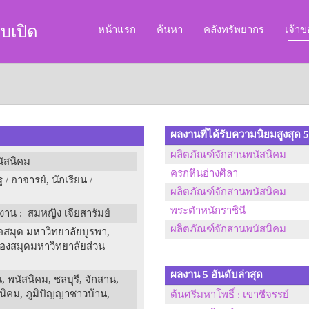
บเปิด
หน้าแรก
ค้นหา
คลังทรัพยากร
เจ้า
ผลงานที่ได้รับความนิยมสูงสุด 5
ผลิตภัณฑ์จักสานพนัสนิคม
นัสนิคม
ครกหินอ่างศิลา
 / อาจารย์, นักเรียน /
ผลิตภัณฑ์จักสานพนัสนิคม
พระตำหนักราชินี
ลงาน
: สมหญิง เจียสารัมย์
ผลิตภัณฑ์จักสานพนัสนิคม
สมุด มหาวิทยาลัยบูรพา,
้องสมุดมหาวิทยาลัยส่วน
ผลงาน 5 อันดับล่าสุด
 พนัสนิคม, ชลบุรี, จักสาน,
สนิคม, ภูมิปัญญาชาวบ้าน,
ต้นศรีมหาโพธิ์ : เขาชีจรรย์