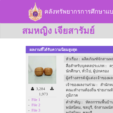
คลังทรัพยากรการศึกษาแบ
สมหญิง เจียสารัมย์
ผลงานที่ได้รับความนิยมสูงสุด
หัวเรื่อง
: ผลิตภัณฑ์จักสานพ
สื่อสำหรับบุคคลประเภท
: ครู
นักศึกษา, ทั่วไป, ผู้ปกครอง
ผู้สร้างสรรค์/ผู้แต่ง/เจ้าของผ
เจ้าของผลงานร่วม
: สำนักหอ
3,284
คณะทำงานท้องถิ่น ข่ายงานห
1,973
ภูมิภาค
-
File 1
คำสำคัญ
: หัตถกรรมพื้นบ้าน,
-
File 2
พนัสนิคม, ชลบุรี, จักสานพนั
-
File 3
พนัสนิคม, ชลบุรี