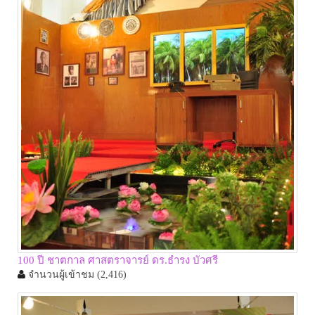
100 ปี ชาตกาล ศาสตราจารย์ ดร.ธำรง บัวศรี
จำนวนผู้เข้าชม
(2,416)