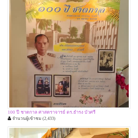
100 ปี ชาตกาล ศาสตราจารย์ ดร.ธำรง บัวศรี
จำนวนผู้เข้าชม
(2,433)