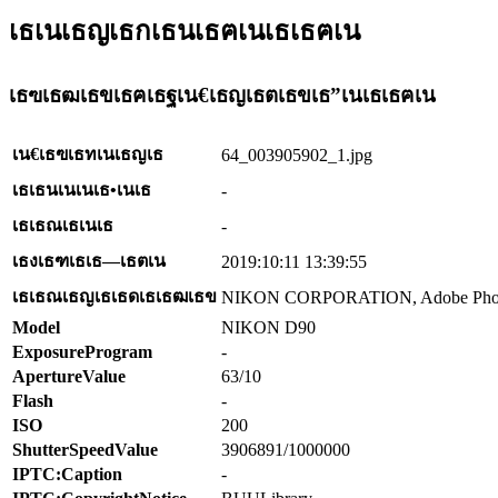
เธเนเธญเธกเธนเธฅเนเธเธฅเน
เธฃเธฒเธขเธฅเธฐเน€เธญเธตเธขเธ”เนเธเธฅเน
เน€เธฃเธทเนเธญเธ
64_003905902_1.jpg
เธเธนเนเนเธ•เนเธ
-
เธเธณเธเนเธ
-
เธงเธฑเธเธ—เธตเน
2019:10:11 13:39:55
เธเธณเธญเธเธดเธเธฒเธข
NIKON CORPORATION, Adobe Photosh
Model
NIKON D90
ExposureProgram
-
ApertureValue
63/10
Flash
-
ISO
200
ShutterSpeedValue
3906891/1000000
IPTC:Caption
-