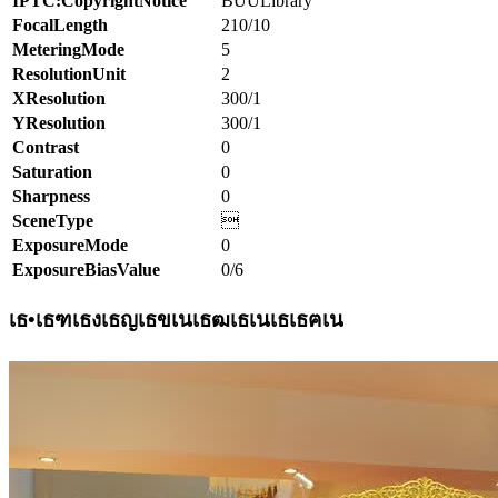
IPTC:CopyrightNotice
BUULibrary
FocalLength
210/10
MeteringMode
5
ResolutionUnit
2
XResolution
300/1
YResolution
300/1
Contrast
0
Saturation
0
Sharpness
0
SceneType

ExposureMode
0
ExposureBiasValue
0/6
เธ•เธฑเธงเธญเธขเนเธฒเธเนเธเธฅเน