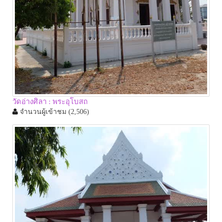
วัดอ่างศิลา : พระอุโบสถ
จำนวนผู้เข้าชม
(2,506)