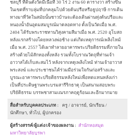
ชลบุรี ที่ดินตั้งวัดมีเนื้อที่ 30 ไร่ 2 งาน 60 ตารางวา สร้างขึ้น
ในเขตที่ราบลุ่มที่ปกคลุมไปด้วยต้นปรือหรือธูปฤาษี การเดิน
ทางมาที่วัดในสมัยนั้นชาวบ้านจะต้องเดินผ่านทุ่งต้นปรือและ
หนองน้ำอันอุดมสมบูรณ์มาตลอดทาง ตั้งเป็นวัดเมื่อ พ.ศ.
2404 ได้รับพระราชทานวิสุงคามสีมาเมื่อ พ.ศ. 2520 อุโบสถ
หลังแรกสร้างงโดยหลวงพ่อช้าง แต่เกิดเหตุการณ์เพลิงไหม้
เมื่อ พ.ศ. 2557 ได้เผาทำลายอาคารพระปริยติธรรมที่ภายใน
สร้างด้วยไม้สักทองทั้งหลัง รวมทั้งโบราณวัตถุที่ท่านเจ้า
อาวาสได้เก็บสะสมไว้ หลังจากเหตุเพลิงไหม้ ท่านเจ้าอาวาส
พระสงฆ์ และประชาชนได้ร่วมมือร่วมใจกันก่อสร้างและ
บูรณะอาคารพระปริยติธรรมหลังใหม่เพื่อทดแทนหลังเก่า
เป็นที่ประดิษฐานพระบรมสารีริกธาตุ เป็นสนามสอบพระ
ปริยัติธรรม บรรพชาสามเณรภาคฤดูร้อนและอีกมากมาย
สื่อสำหรับบุคคลประเภท
: ครู / อาจารย์, นักเรียน /
นักศึกษา, ทั่วไป, ผู้ปกครอง
ผู้สร้างสรรค์/ผู้แต่ง/เจ้าของผลงาน
:
สำนักหอสมุด
มหาวิทยาลัยบูรพา