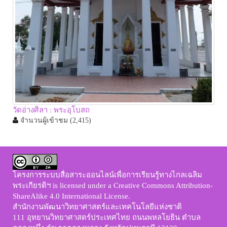
วัดอ่างศิลา : พระอุโบสถ
จำนวนผู้เข้าชม
(2,415)
โครงการระบบสื่อสาระออนไลน์เพื่อการเรียนรู้ทางไกลเฉลิม
พระเกียรติฯ
is licensed under a
Creative Commons Attribution-
ShareAlike 4.0 International License
.
สำนักงานพัฒนาวิทยาศาสตร์และเทคโนโลยีแห่งชาติ
111 อุทยานวิทยาศาสตร์ประเทศไทย ถนนพหลโยธิน ตำบล