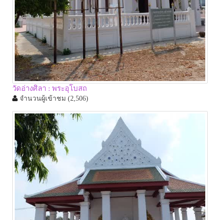
วัดอ่างศิลา : พระอุโบสถ
จำนวนผู้เข้าชม
(2,506)