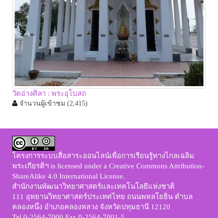
วัดอ่างศิลา : พระอุโบสถ
จำนวนผู้เข้าชม
(2,415)
โครงการระบบสื่อสาระออนไลน์เพื่อการเรียนรู้ทางไกลเฉลิม
พระเกียรติฯ
is licensed under a
Creative Commons Attribution-
ShareAlike 4.0 International License
.
สำนักงานพัฒนาวิทยาศาสตร์และเทคโนโลยีแห่งชาติ
111 อุทยานวิทยาศาสตร์ประเทศไทย ถนนพหลโยธิน ตำบล
คลองหนึ่ง อำเภอคลองหลวง จังหวัดปทุมธานี 12120
Tel 0-2564-7000 Fax 0-2564-7001-5