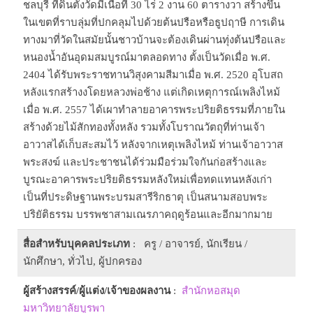
ชลบุรี ที่ดินตั้งวัดมีเนื้อที่ 30 ไร่ 2 งาน 60 ตารางวา สร้างขึ้น
ในเขตที่ราบลุ่มที่ปกคลุมไปด้วยต้นปรือหรือธูปฤาษี การเดิน
ทางมาที่วัดในสมัยนั้นชาวบ้านจะต้องเดินผ่านทุ่งต้นปรือและ
หนองน้ำอันอุดมสมบูรณ์มาตลอดทาง ตั้งเป็นวัดเมื่อ พ.ศ.
2404 ได้รับพระราชทานวิสุงคามสีมาเมื่อ พ.ศ. 2520 อุโบสถ
หลังแรกสร้างงโดยหลวงพ่อช้าง แต่เกิดเหตุการณ์เพลิงไหม้
เมื่อ พ.ศ. 2557 ได้เผาทำลายอาคารพระปริยติธรรมที่ภายใน
สร้างด้วยไม้สักทองทั้งหลัง รวมทั้งโบราณวัตถุที่ท่านเจ้า
อาวาสได้เก็บสะสมไว้ หลังจากเหตุเพลิงไหม้ ท่านเจ้าอาวาส
พระสงฆ์ และประชาชนได้ร่วมมือร่วมใจกันก่อสร้างและ
บูรณะอาคารพระปริยติธรรมหลังใหม่เพื่อทดแทนหลังเก่า
เป็นที่ประดิษฐานพระบรมสารีริกธาตุ เป็นสนามสอบพระ
ปริยัติธรรม บรรพชาสามเณรภาคฤดูร้อนและอีกมากมาย
สื่อสำหรับบุคคลประเภท
: ครู / อาจารย์, นักเรียน /
นักศึกษา, ทั่วไป, ผู้ปกครอง
ผู้สร้างสรรค์/ผู้แต่ง/เจ้าของผลงาน
:
สำนักหอสมุด
มหาวิทยาลัยบูรพา