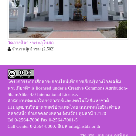
วัดอ่างศิลา : พระอุโบสถ
จำนวนผู้เข้าชม
(2,502)
โครงการระบบสื่อสาระออนไลน์เพื่อการเรียนรู้ทางไกลเฉลิม
พระเกียรติฯ
is licensed under a
Creative Commons Attribution-
ShareAlike 4.0 International License
.
สำนักงานพัฒนาวิทยาศาสตร์และเทคโนโลยีแห่งชาติ
111 อุทยานวิทยาศาสตร์ประเทศไทย ถนนพหลโยธิน ตำบล
คลองหนึ่ง อำเภอคลองหลวง จังหวัดปทุมธานี 12120
Tel 0-2564-7000 Fax 0-2564-7001-5
Call Center 0-2564-8000. อีเมล info@nstda.or.th
TH
EN
|
รูปแบบเดสท็อป