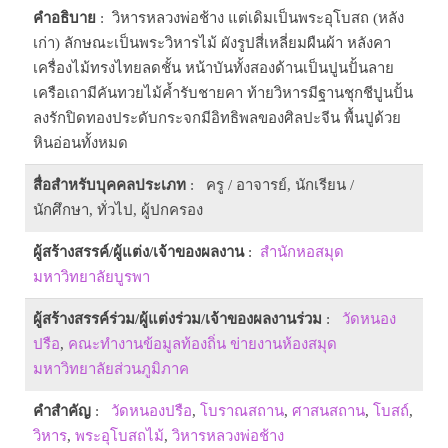
คำอธิบาย
: วิหารหลวงพ่อช้าง แต่เดิมเป็นพระอุโบสถ (หลัง
เก่า) ลักษณะเป็นพระวิหารไม้ ผังรูปสี่เหลี่ยมผืนผ้า หลังคา
เครื่องไม้ทรงไทยลดชั้น หน้าบันทั้งสองด้านเป็นปูนปั้นลาย
เครือเถามีคันทวยไม้ค้ำรับชายคา ท้ายวิหารมีฐานชุกชีปูนปั้น
ลงรักปิดทองประดับกระจกมีอิทธิพลของศิลปะจีน พื้นปูด้วย
หินอ่อนทั้งหมด
สื่อสำหรับบุคคลประเภท
: ครู / อาจารย์, นักเรียน /
นักศึกษา, ทั่วไป, ผู้ปกครอง
ผู้สร้างสรรค์/ผู้แต่ง/เจ้าของผลงาน
:
สำนักหอสมุด
มหาวิทยาลัยบูรพา
ผู้สร้างสรรค์ร่วม/ผู้แต่งร่วม/เจ้าของผลงานร่วม
:
วัดหนอง
ปรือ
,
คณะทำงานข้อมูลท้องถิ่น ข่ายงานห้องสมุด
มหาวิทยาลัยส่วนภูมิภาค
คำสำคัญ
:
วัดหนองปรือ
,
โบราณสถาน
,
ศาสนสถาน
,
โบสถ์
,
วิหาร
,
พระอุโบสถไม้
,
วิหารหลวงพ่อช้าง