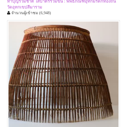
ทำบุญร่วมชาติ ใส่บาตรร่วมขัน : พิพิธภัณฑ์อุทกมรดกท้องถิ่น
วัดอุทกเขปสีมาราม
จำนวนผู้เข้าชม
(6,948)