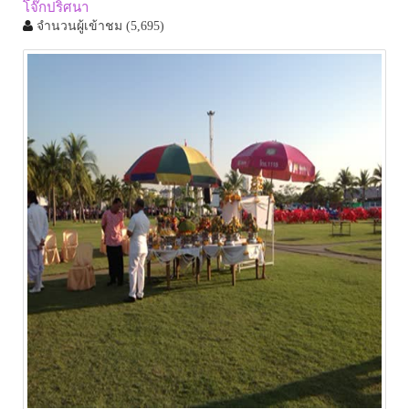
โจ๊กปริศนา
จำนวนผู้เข้าชม
(5,695)