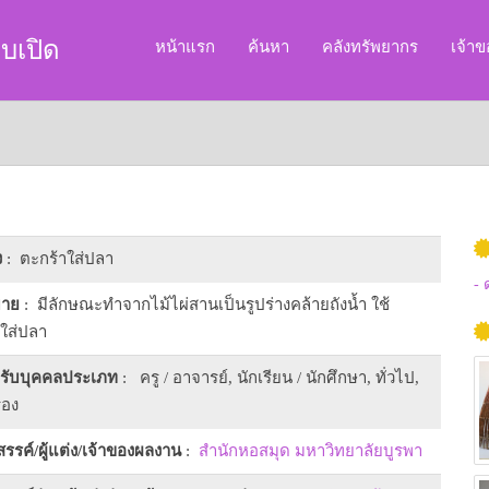
บเปิด
หน้าแรก
ค้นหา
คลังทรัพยากร
เจ้า
ง
: ตะกร้าใส่ปลา
- 
บาย
: มีลักษณะทำจากไม้ไผ่สานเป็นรูปร่างคล้ายถังน้ำ ใช้
ใส่ปลา
หรับบุคคลประเภท
: ครู / อาจารย์, นักเรียน / นักศึกษา, ทั่วไป,
รอง
งสรรค์/ผู้แต่ง/เจ้าของผลงาน
:
สำนักหอสมุด มหาวิทยาลัยบูรพา