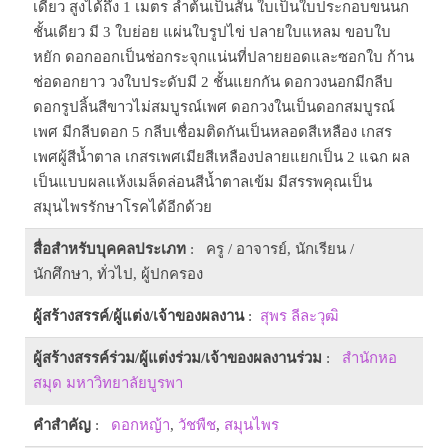
เดียว สูงได้ถึง 1 เมตร ลำต้นเป็นสัน ใบเป็นใบประกอบขนนก
ชั้นเดียว มี 3 ใบย่อย แผ่นใบรูปไข่ ปลายใบแหลม ขอบใบ
หยัก ดอกออกเป็นช่อกระจุกแน่นที่ปลายยอดและซอกใบ ก้าน
ช่อดอกยาว วงใบประดับมี 2 ชั้นแยกกัน ดอกวงนอกมีกลีบ
ดอกรูปลิ้นสีขาวไม่สมบูรณ์เพศ ดอกวงในเป็นดอกสมบูรณ์
เพศ มีกลีบดอก 5 กลีบเชื่อมติดกันเป็นหลอดสีเหลือง เกสร
เพศผู้สีน้ำตาล เกสรเพศเมียสีเหลืองปลายแยกเป็น 2 แฉก ผล
เป็นแบบผลแห้งเมล็ดล่อนสีน้ำตาลเข้ม มีสรรพคุณเป็น
สมุนไพรรักษาโรคได้อีกด้วย
สื่อสำหรับบุคคลประเภท
: ครู / อาจารย์, นักเรียน /
นักศึกษา, ทั่วไป, ผู้ปกครอง
ผู้สร้างสรรค์/ผู้แต่ง/เจ้าของผลงาน
:
สุพร ลีละวุฒิ
ผู้สร้างสรรค์ร่วม/ผู้แต่งร่วม/เจ้าของผลงานร่วม
:
สำนักหอ
สมุด มหาวิทยาลัยบูรพา
คำสำคัญ
:
ดอกหญ้า
,
วัชพืช
,
สมุนไพร