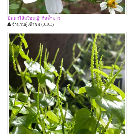
ปืนนกไส้หรือหญ้าก้นจ้ำขาว
จำนวนผู้เข้าชม
(3,163)