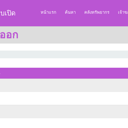
บเปิด
หน้าแรก
ค้นหา
คลังทรัพยากร
เจ้า
นออก