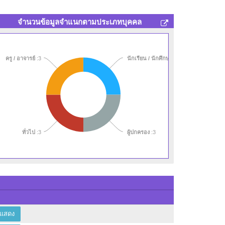
จำนวนข้อมูลจำแนกตามประเภทบุคคล
ครู / อาจารย์
:3
นักเรียน / นักศึกษา
:3
:3
4)
:3
5)
:3
:3
ทั่วไป
:3
ผู้ปกครอง
:3
แสดง