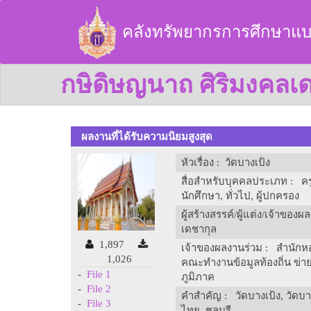
คลังทรัพยากรการศึกษาแบ
กษิดิษญนาถ ศิริมงคลเ
ผลงานที่ได้รับความนิยมสูงสุด
หัวเรื่อง
: วัดบางเป้ง
สื่อสำหรับบุคคลประเภท
: ครู
นักศึกษา, ทั่วไป, ผู้ปกครอง
ผู้สร้างสรรค์/ผู้แต่ง/เจ้าของผ
เดชากุล
1,897
เจ้าของผลงานร่วม
: สำนักหอ
1,026
คณะทำงานข้อมูลท้องถิ่น ข่า
-
File 1
ภูมิภาค
-
File 2
คำสำคัญ
: วัดบางเป้ง, วัดบาง
-
File 3
ไทย, ชลบุรี