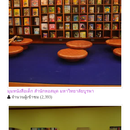
มุมหนังสือเด็ก สำนักหอสมุด มหาวิทยาลัยบูรพา
จำนวนผู้เข้าชม
(2,393)