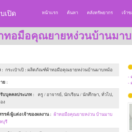
บเปิด
หน้าแรก
ค้นหา
คลังทรัพยากร
เจ้า
์ผ้าทอมือคุณยายหง่วนบ้านมา
ง
: กระเป๋าเป้ : ผลิตภัณฑ์ผ้าทอมือคุณยายหง่วนบ้านมาบหม้อ
- 
บาย
:
- 
หรับบุคคลประเภท
: ครู / อาจารย์, นักเรียน / นักศึกษา, ทั่วไป,
รอง
งสรรค์/ผู้แต่ง/เจ้าของผลงาน
:
ผ้าทอมือคุณยายหง่วน บ้านมาบ
บุรี