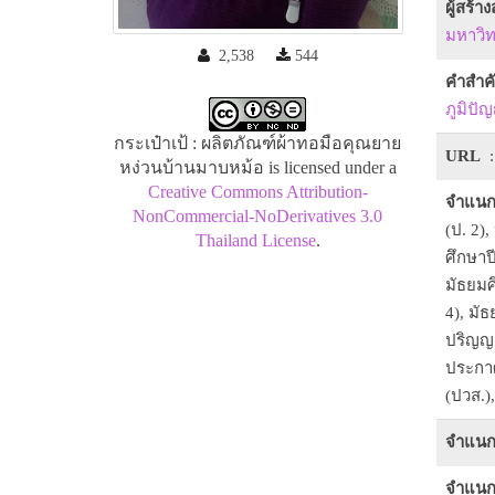
ผู้สร้า
มหาวิท
2,538
544
คำสำค
ภูมิปั
กระเป๋าเป้ : ผลิตภัณฑ์ผ้าทอมือคุณยาย
URL
:
หง่วนบ้านมาบหม้อ is licensed under a
Creative Commons Attribution-
จำแนก
NonCommercial-NoDerivatives 3.0
(ป. 2),
Thailand License
.
ศึกษาปี
มัธยมศึ
4), มัธ
ปริญญา
ประกาศ
(ปวส.)
จำแนก
จำแนก