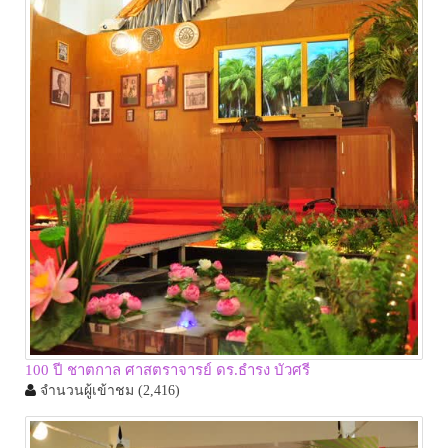
100 ปี ชาตกาล ศาสตราจารย์ ดร.ธำรง บัวศรี
จำนวนผู้เข้าชม
(2,416)