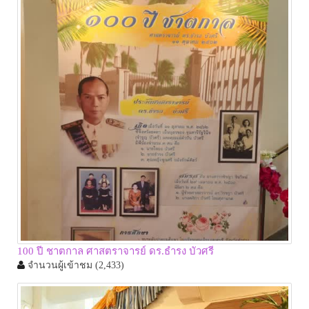
100 ปี ชาตกาล ศาสตราจารย์ ดร.ธำรง บัวศรี
จำนวนผู้เข้าชม
(2,433)