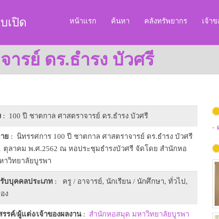
บเปิด
หน้าแรก
ค้นหา
คลังทรัพยากร
เจ้า
ารย์ ดร.ธำรง บัวศรี
ง
: 100 ปี ชาตกาล ศาสตราจารย์ ดร.ธำรง บัวศรี
- 
บาย
: นิทรรศการ 100 ปี ชาตกาล ศาสตราจารย์ ดร.ธำรง บัวศรี
 11 ตุลาคม พ.ศ.2562 ณ หอประชุมธำรงบัวศรี จัดโดย สำนักหอ
หาวิทยาลัยบูรพา
หรับบุคคลประเภท
: ครู / อาจารย์, นักเรียน / นักศึกษา, ทั่วไป,
รอง
งสรรค์/ผู้แต่ง/เจ้าของผลงาน
:
สำนักหอสมุด มหาวิทยาลัยบูรพา