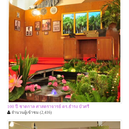
100 ปี ชาตกาล ศาสตราจารย์ ดร.ธำรง บัวศรี
จำนวนผู้เข้าชม
(2,416)