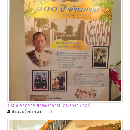
100 ปี ชาตกาล ศาสตราจารย์ ดร.ธำรง บัวศรี
จำนวนผู้เข้าชม
(2,433)