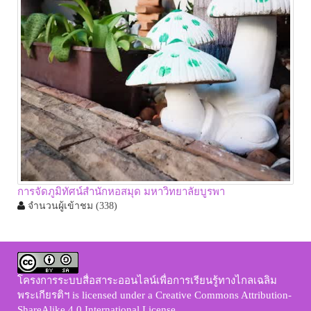
การจัดภูมิทัศน์สำนักหอสมุด มหาวิทยาลัยบูรพา
จำนวนผู้เข้าชม
(338)
โครงการระบบสื่อสาระออนไลน์เพื่อการเรียนรู้ทางไกลเฉลิม
พระเกียรติฯ
is licensed under a
Creative Commons Attribution-
ShareAlike 4.0 International License
.