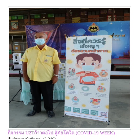
กิจกรรม U2Tก้าวต่อไป สู้ภัยโควิด (COVID-19 WEEK)