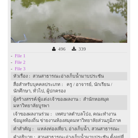
496
339
-
File 1
-
File 2
-
File 3
หัวเรื่อง
: สวนสาธารณะอ่างเก็บน้ำมาบประชัน
สื่อสำหรับบุคคลประเภท
: ครู / อาจารย์, นักเรียน /
นักศึกษา, ทั่วไป, ผู้ปกครอง
ผู้สร้างสรรค์/ผู้แต่ง/เจ้าของผลงาน
: สำนักหอสมุด
มหาวิทยาลัยบูรพา
เจ้าของผลงานร่วม
: เทศบาลตำบลโป่ง, คณะทำงาน
ข้อมูลท้องถิ่น ข่ายงานห้องสมุดมหาวิทยาลัยส่วนภูมิภาค
คำสำคัญ
: แหล่งท่องเที่ยว, อ่างเก็บน้ำ, สวนสาธารณะ
คำอธิบาย
: สวนสาธารณะอ่างเก็บน้ำมาบประชัน ตั้งอยู่ที่