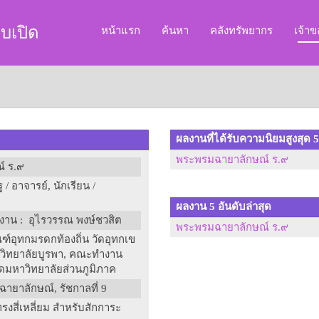
บเปิด
หน้าแรก
ค้นหา
คลังทรัพยากร
เจ้า
ผลงานที่ได้รับความนิยมสูงสุด 5
พระพรมฉายาลักษณ์ ร.๙
์ ร.๙
 / อาจารย์, นักเรียน /
ผลงาน 5 อันดับล่าสุด
ลงาน
: อุไรวรรณ พงษ์ชวสิต
พระพรมฉายาลักษณ์ ร.๙
ฑ์อุทกมรดกท้องถิ่น วัดอุทกเข
าวิทยาลัยบูรพา, คณะทำงาน
มุดมหาวิทยาลัยส่วนภูมิภาค
ายาลักษณ์, รัชกาลที่ 9
งสี่เหลี่ยม สำหรับสักการะ