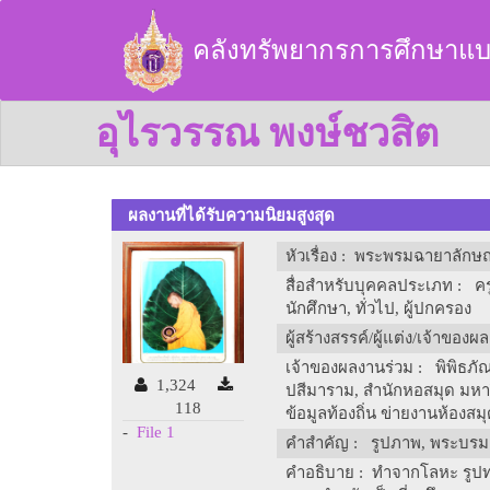
คลังทรัพยากรการศึกษาแบ
อุไรวรรณ พงษ์ชวสิต
ผลงานที่ได้รับความนิยมสูงสุด
หัวเรื่อง
: พระพรมฉายาลักษณ
สื่อสำหรับบุคคลประเภท
: ครู
นักศึกษา, ทั่วไป, ผู้ปกครอง
ผู้สร้างสรรค์/ผู้แต่ง/เจ้าของผ
เจ้าของผลงานร่วม
: พิพิธภัณ
1,324
ปสีมาราม, สำนักหอสมุด มห
118
ข้อมูลท้องถิ่น ข่ายงานห้องส
-
File 1
คำสำคัญ
: รูปภาพ, พระบรมฉ
คำอธิบาย
: ทำจากโลหะ รูปทร