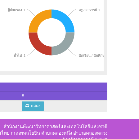
ผู้ปกครอง
:1
ครู / อาจารย์
:1
:1
4)
:1
5)
:1
:1
ทั่วไป
:1
นักเรียน / นักศึกษา
:1
#
แสดง
สำนักงานพัฒนาวิทยาศาสตร์และเทคโนโลยีแห่งชาติ
ทศไทย ถนนพหลโยธิน ตำบลคลองหนึ่ง อำเภอคลองหลวง