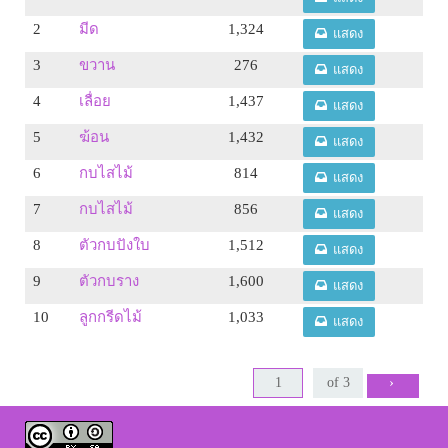
2
มีด
1,324
แสดง
3
ขวาน
276
แสดง
4
เลื่อย
1,437
แสดง
5
ฆ้อน
1,432
แสดง
6
กบไสไม้
814
แสดง
7
กบไสไม้
856
แสดง
8
ตัวกบปังใบ
1,512
แสดง
9
ตัวกบราง
1,600
แสดง
10
ลูกกรีดไม้
1,033
แสดง
›