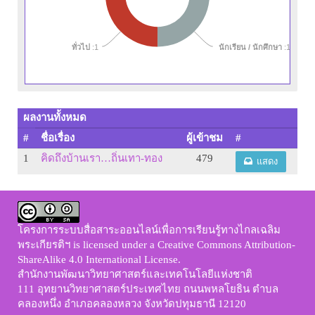
ทั่วไป
:1
นักเรียน / นักศึกษา
:1
ผลงานทั้งหมด
#
ชื่อเรื่อง
ผู้เข้าชม
#
1
คิดถึงบ้านเรา…ถิ่นเทา-ทอง
479
แสดง
โครงการระบบสื่อสาระออนไลน์เพื่อการเรียนรู้ทางไกลเฉลิม
พระเกียรติฯ
is licensed under a
Creative Commons Attribution-
ShareAlike 4.0 International License
.
สำนักงานพัฒนาวิทยาศาสตร์และเทคโนโลยีแห่งชาติ
111 อุทยานวิทยาศาสตร์ประเทศไทย ถนนพหลโยธิน ตำบล
คลองหนึ่ง อำเภอคลองหลวง จังหวัดปทุมธานี 12120