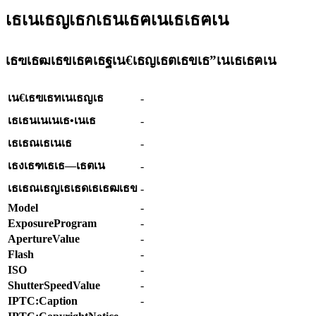
เธเนเธญเธกเธนเธฅเนเธเธฅเน
เธฃเธฒเธขเธฅเธฐเน€เธญเธตเธขเธ”เนเธเธฅเน
เน€เธฃเธทเนเธญเธ
-
เธเธนเนเนเธ•เนเธ
-
เธเธณเธเนเธ
-
เธงเธฑเธเธ—เธตเน
-
เธเธณเธญเธเธดเธเธฒเธข
-
Model
-
ExposureProgram
-
ApertureValue
-
Flash
-
ISO
-
ShutterSpeedValue
-
IPTC:Caption
-