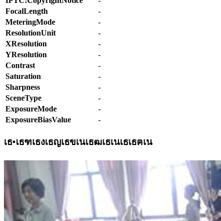
IPTC:CopyrightNotice
-
FocalLength
-
MeteringMode
-
ResolutionUnit
-
XResolution
-
YResolution
-
Contrast
-
Saturation
-
Sharpness
-
SceneType
-
ExposureMode
-
ExposureBiasValue
-
เธ•เธฑเธงเธญเธขเนเธฒเธเนเธเธฅเน