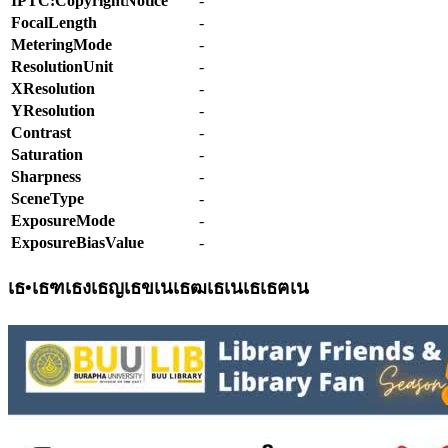
IPTC:CopyrightNotice
-
FocalLength
-
MeteringMode
-
ResolutionUnit
-
XResolution
-
YResolution
-
Contrast
-
Saturation
-
Sharpness
-
SceneType
-
ExposureMode
-
ExposureBiasValue
-
เธ•เธฑเธงเธญเธขเนเธฒเธเนเธเธฅเน