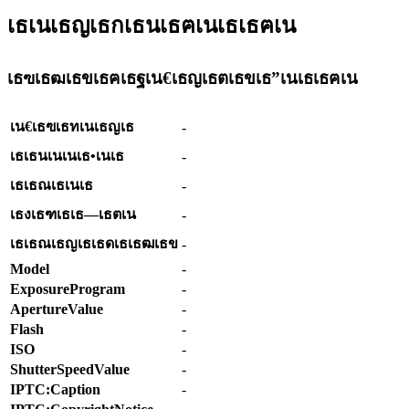
เธเนเธญเธกเธนเธฅเนเธเธฅเน
เธฃเธฒเธขเธฅเธฐเน€เธญเธตเธขเธ”เนเธเธฅเน
เน€เธฃเธทเนเธญเธ
-
เธเธนเนเนเธ•เนเธ
-
เธเธณเธเนเธ
-
เธงเธฑเธเธ—เธตเน
-
เธเธณเธญเธเธดเธเธฒเธข
-
Model
-
ExposureProgram
-
ApertureValue
-
Flash
-
ISO
-
ShutterSpeedValue
-
IPTC:Caption
-