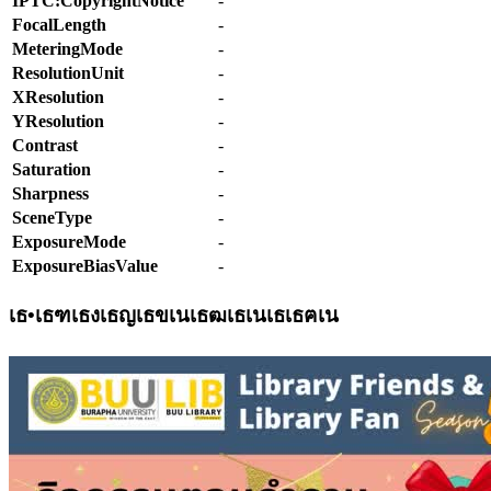
IPTC:CopyrightNotice
-
FocalLength
-
MeteringMode
-
ResolutionUnit
-
XResolution
-
YResolution
-
Contrast
-
Saturation
-
Sharpness
-
SceneType
-
ExposureMode
-
ExposureBiasValue
-
เธ•เธฑเธงเธญเธขเนเธฒเธเนเธเธฅเน