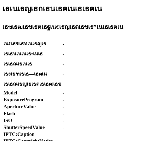
เธเนเธญเธกเธนเธฅเนเธเธฅเน
เธฃเธฒเธขเธฅเธฐเน€เธญเธตเธขเธ”เนเธเธฅเน
เน€เธฃเธทเนเธญเธ
-
เธเธนเนเนเธ•เนเธ
-
เธเธณเธเนเธ
-
เธงเธฑเธเธ—เธตเน
-
เธเธณเธญเธเธดเธเธฒเธข
-
Model
-
ExposureProgram
-
ApertureValue
-
Flash
-
ISO
-
ShutterSpeedValue
-
IPTC:Caption
-