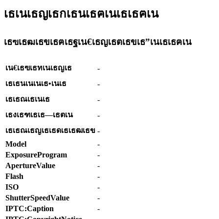
เธเนเธญเธกเธนเธฅเนเธเธฅเน
เธฃเธฒเธขเธฅเธฐเน€เธญเธตเธขเธ”เนเธเธฅเน
เน€เธฃเธทเนเธญเธ
-
เธเธนเนเนเธ•เนเธ
-
เธเธณเธเนเธ
-
เธงเธฑเธเธ—เธตเน
-
เธเธณเธญเธเธดเธเธฒเธข
-
Model
-
ExposureProgram
-
ApertureValue
-
Flash
-
ISO
-
ShutterSpeedValue
-
IPTC:Caption
-