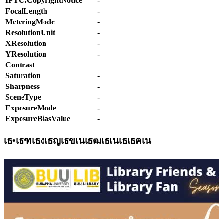
IPTC:CopyrightNotice
-
FocalLength
-
MeteringMode
-
ResolutionUnit
-
XResolution
-
YResolution
-
Contrast
-
Saturation
-
Sharpness
-
SceneType
-
ExposureMode
-
ExposureBiasValue
-
เธ•เธฑเธงเธญเธขเนเธฒเธเนเธเธฅเน