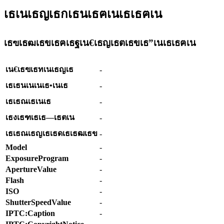
เธเนเธญเธกเธนเธฅเนเธเธฅเน
เธฃเธฒเธขเธฅเธฐเน€เธญเธตเธขเธ”เนเธเธฅเน
เน€เธฃเธทเนเธญเธ
-
เธเธนเนเนเธ•เนเธ
-
เธเธณเธเนเธ
-
เธงเธฑเธเธ—เธตเน
-
เธเธณเธญเธเธดเธเธฒเธข
-
Model
-
ExposureProgram
-
ApertureValue
-
Flash
-
ISO
-
ShutterSpeedValue
-
IPTC:Caption
-