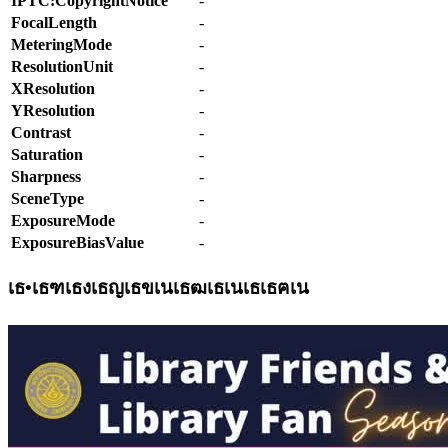
IPTC:CopyrightNotice
-
FocalLength
-
MeteringMode
-
ResolutionUnit
-
XResolution
-
YResolution
-
Contrast
-
Saturation
-
Sharpness
-
SceneType
-
ExposureMode
-
ExposureBiasValue
-
เธ•เธฑเธงเธญเธขเนเธฒเธเนเธเธฅเน