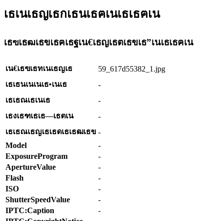
เธเนเธญเธกเธนเธฅเนเธเธฅเน
เธฃเธฒเธขเธฅเธฐเน€เธญเธตเธขเธ”เนเธเธฅเน
เน€เธฃเธทเนเธญเธ
59_617d55382_1.jpg
เธเธนเนเนเธ•เนเธ
-
เธเธณเธเนเธ
-
เธงเธฑเธเธ—เธตเน
-
เธเธณเธญเธเธดเธเธฒเธข
-
Model
-
ExposureProgram
-
ApertureValue
-
Flash
-
ISO
-
ShutterSpeedValue
-
IPTC:Caption
-