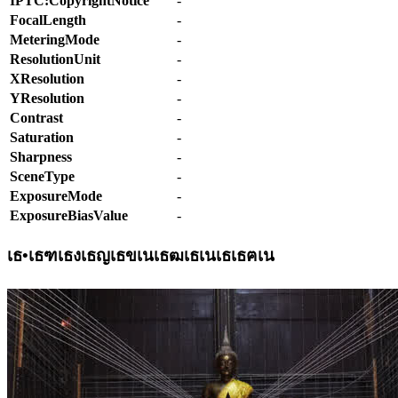
IPTC:CopyrightNotice
-
FocalLength
-
MeteringMode
-
ResolutionUnit
-
XResolution
-
YResolution
-
Contrast
-
Saturation
-
Sharpness
-
SceneType
-
ExposureMode
-
ExposureBiasValue
-
เธ•เธฑเธงเธญเธขเนเธฒเธเนเธเธฅเน