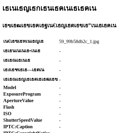
เธเนเธญเธกเธนเธฅเนเธเธฅเน
เธฃเธฒเธขเธฅเธฐเน€เธญเธตเธขเธ”เนเธเธฅเน
เน€เธฃเธทเนเธญเธ
59_99b58db2c_1.jpg
เธเธนเนเนเธ•เนเธ
-
เธเธณเธเนเธ
-
เธงเธฑเธเธ—เธตเน
-
เธเธณเธญเธเธดเธเธฒเธข
-
Model
-
ExposureProgram
-
ApertureValue
-
Flash
-
ISO
-
ShutterSpeedValue
-
IPTC:Caption
-