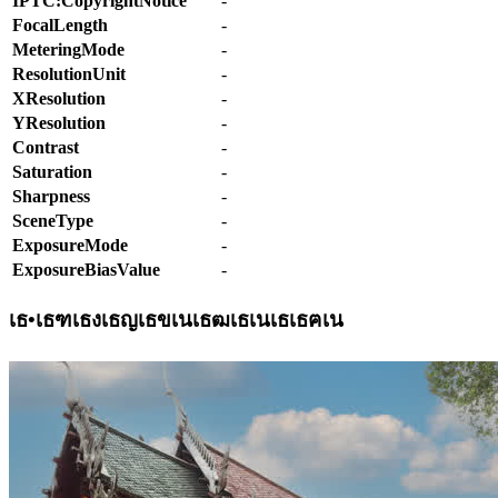
IPTC:CopyrightNotice
-
FocalLength
-
MeteringMode
-
ResolutionUnit
-
XResolution
-
YResolution
-
Contrast
-
Saturation
-
Sharpness
-
SceneType
-
ExposureMode
-
ExposureBiasValue
-
เธ•เธฑเธงเธญเธขเนเธฒเธเนเธเธฅเน