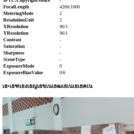
IPTC:CopyrightNotice
-
FocalLength
4266/1000
MeteringMode
2
ResolutionUnit
2
XResolution
96/1
YResolution
96/1
Contrast
-
Saturation
-
Sharpness
-
SceneType
-
ExposureMode
0
ExposureBiasValue
0/6
เธ•เธฑเธงเธญเธขเนเธฒเธเนเธเธฅเน