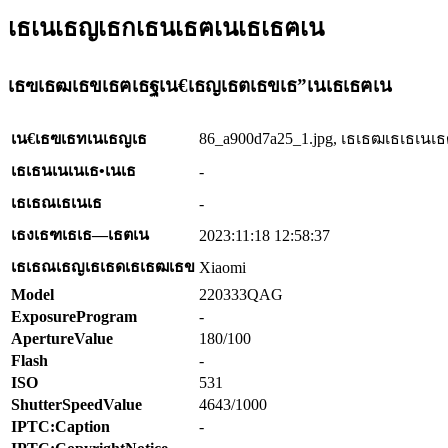
เธเนเธญเธกเธนเธฅเนเธเธฅเน
เธฃเธฒเธขเธฅเธฐเน€เธญเธตเธขเธ”เนเธเธฅเน
เน€เธฃเธทเนเธญเธ
86_a900d7a25_1.jpg, เธเธฒเธเธเนเธ
เธเธนเนเนเธ•เนเธ
-
เธเธณเธเนเธ
-
เธงเธฑเธเธ—เธตเน
2023:11:18 12:58:37
เธเธณเธญเธเธดเธเธฒเธข
Xiaomi
Model
220333QAG
ExposureProgram
-
ApertureValue
180/100
Flash
-
ISO
531
ShutterSpeedValue
4643/1000
IPTC:Caption
-