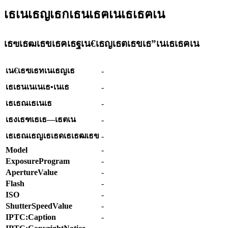
เธเนเธญเธกเธนเธฅเนเธเธฅเน
เธฃเธฒเธขเธฅเธฐเน€เธญเธตเธขเธ”เนเธเธฅเน
เน€เธฃเธทเนเธญเธ
-
เธเธนเนเนเธ•เนเธ
-
เธเธณเธเนเธ
-
เธงเธฑเธเธ—เธตเน
-
เธเธณเธญเธเธดเธเธฒเธข
-
Model
-
ExposureProgram
-
ApertureValue
-
Flash
-
ISO
-
ShutterSpeedValue
-
IPTC:Caption
-