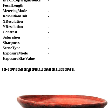
IPTC:CopyrightNotice
-
FocalLength
-
MeteringMode
-
ResolutionUnit
-
XResolution
-
YResolution
-
Contrast
-
Saturation
-
Sharpness
-
SceneType
-
ExposureMode
-
ExposureBiasValue
-
เธ•เธฑเธงเธญเธขเนเธฒเธเนเธเธฅเน