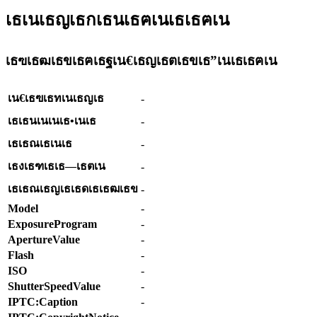
เธเนเธญเธกเธนเธฅเนเธเธฅเน
เธฃเธฒเธขเธฅเธฐเน€เธญเธตเธขเธ”เนเธเธฅเน
เน€เธฃเธทเนเธญเธ
-
เธเธนเนเนเธ•เนเธ
-
เธเธณเธเนเธ
-
เธงเธฑเธเธ—เธตเน
-
เธเธณเธญเธเธดเธเธฒเธข
-
Model
-
ExposureProgram
-
ApertureValue
-
Flash
-
ISO
-
ShutterSpeedValue
-
IPTC:Caption
-