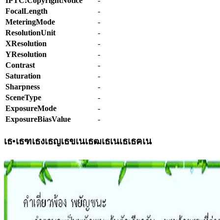
IPTC:CopyrightNotice
-
FocalLength
-
MeteringMode
-
ResolutionUnit
-
XResolution
-
YResolution
-
Contrast
-
Saturation
-
Sharpness
-
SceneType
-
ExposureMode
-
ExposureBiasValue
-
เธ•เธฑเธงเธญเธขเนเธฒเธเนเธเธฅเน